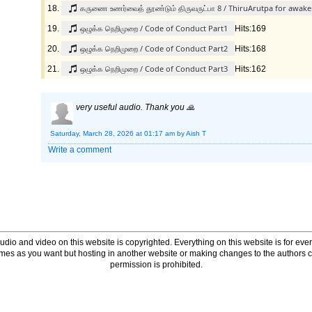
கருணை உணர்வைத் தூண்டும் திருவருட்பா 8 / ThiruArutpa for awak
ஒழுக்க நெறிமுறை / Code of Conduct Part1
Hits:169
ஒழுக்க நெறிமுறை / Code of Conduct Part2
Hits:168
ஒழுக்க நெறிமுறை / Code of Conduct Part3
Hits:162
very useful audio. Thank you 🙏
Saturday, March 28, 2026 at 01:17 am
by Aish T
Write a comment
udio and video on this website is copyrighted. Everything on this website is for every
times as you want but hosting in another website or making changes to the authors 
permission is prohibited.