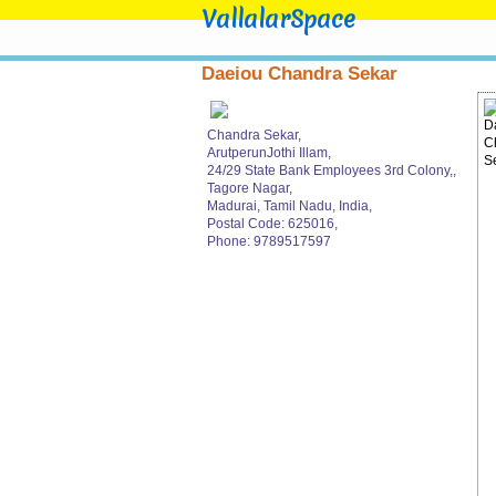
VallalarSpace
Daeiou Chandra Sekar
Chandra Sekar,
ArutperunJothi Illam,
24/29 State Bank Employees 3rd Colony,,
Tagore Nagar,
Madurai, Tamil Nadu, India,
Postal Code: 625016,
Phone: 9789517597