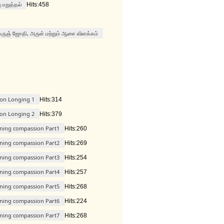
மறுத்தல்
Hits:458
ருஞ் ஜோதி, அருள் மற்றும் ஆசை விளக்கம்
 on Longing 1
Hits:314
 on Longing 2
Hits:379
ening compassion Part1
Hits:260
ening compassion Part2
Hits:269
ening compassion Part3
Hits:254
ening compassion Part4
Hits:257
ening compassion Part5
Hits:268
ening compassion Part6
Hits:224
ening compassion Part7
Hits:268