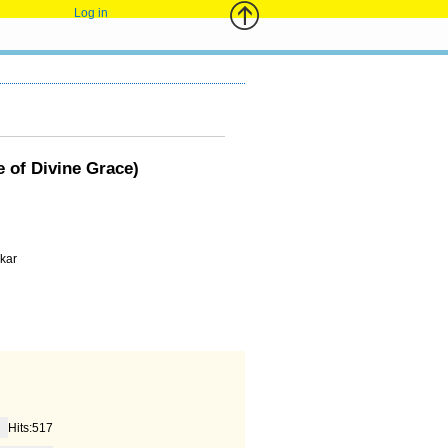
Log in
 of Divine Grace)
kar
Hits:517