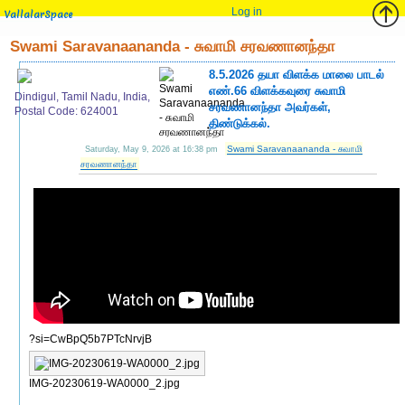
Log in
VallalarSpace
Swami Saravanaananda - சுவாமி சரவணானந்தா
8.5.2026 தயா விளக்க மாலை பாடல்
எண்.66 விளக்கவுரை சுவாமி
Dindigul, Tamil Nadu, India,
சரவணானந்தா அவர்கள்,
Postal Code: 624001
திண்டுக்கல்.
Swami Saravanaananda - சுவாமி
Saturday, May 9, 2026 at 16:38 pm
சரவணானந்தா
?si=CwBpQ5b7PTcNrvjB
IMG-20230619-WA0000_2.jpg