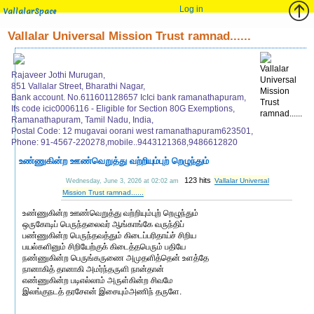
Log in
VallalarSpace
Vallalar Universal Mission Trust ramnad......
Rajaveer Jothi Murugan,
851 Vallalar Street, Bharathi Nagar,
Bank account. No.611601128657 IcIci bank ramanathapuram,
Ifs code icic0006116 - Eligible for Section 80G Exemptions,
Ramanathapuram, Tamil Nadu, India,
Postal Code: 12 mugavai oorani west ramanathapuram623501,
Phone: 91-4567-220278,mobile..9443121368,9486612820
உண்ணுகின்ற ஊண்வெறுத்து வற்றியும்புற் றெழுந்தும்
123 hits
Vallalar Universal
Wednesday, June 3, 2026 at 02:02 am
Mission Trust ramnad......
உண்ணுகின்ற ஊண்வெறுத்து வற்றியும்புற் றெழுந்தும்
ஒருகோடிப் பெருந்தலைவர் ஆங்காங்கே வருந்திப்
பண்ணுகின்ற பெருந்தவத்தும் கிடைப்பரிதாய்ச் சிறிய
பயல்களினும் சிறியேற்குக் கிடைத்தபெரும் பதியே
நண்ணுகின்ற பெருங்கருணை அமுதளித்தென் உளத்தே
நானாகித் தானாகி அமர்ந்தருளி நான்தான்
எண்ணுகின்ற படிஎல்லாம் அருள்கின்ற சிவமே
இலங்குநடத் தரசேஎன் இசையும்அணிந் தருளே.